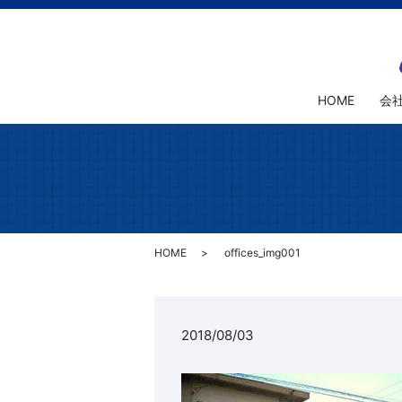
HOME
会
HOME
offices_img001
2018/08/03