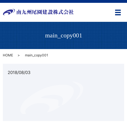
メ
main_copy001
HOME
main_copy001
2018/08/03