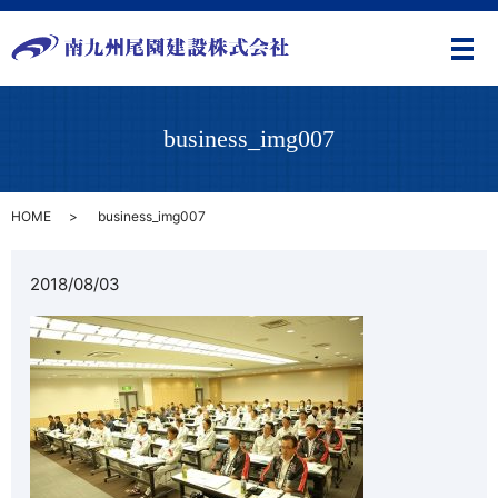
メ
business_img007
HOME
business_img007
2018/08/03