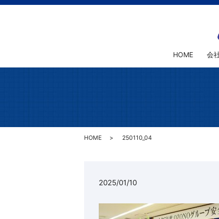
HOME
会
HOME
250110_04
2025/01/10