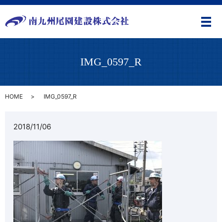
メ
IMG_0597_R
HOME
IMG_0597_R
2018/11/06